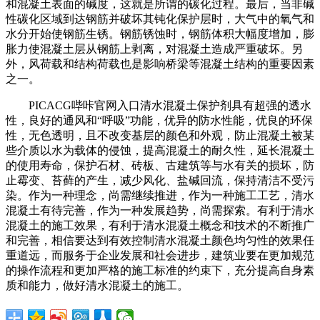
和混凝土表面的碱度，这就是所谓的碳化过程。最后，当非碱
性碳化区域到达钢筋并破坏其钝化保护层时，大气中的氧气和
水分开始使钢筋生锈。钢筋锈蚀时，钢筋体积大幅度增加，膨
胀力使混凝土层从钢筋上剥离，对混凝土造成严重破坏。另
外，风荷载和结构荷载也是影响桥梁等混凝土结构的重要因素
之一。
PICACG哔咔官网入口清水混凝土保护剂具有超强的透水
性，良好的通风和“呼吸”功能，优异的防水性能，优良的环保
性，无色透明，且不改变基层的颜色和外观，防止混凝土被某
些介质以水为载体的侵蚀，提高混凝土的耐久性，延长混凝土
的使用寿命，保护石材、砖板、古建筑等与水有关的损坏，防
止霉变、苔藓的产生，减少风化、盐碱回流，保持清洁不受污
染。作为一种理念，尚需继续推进，作为一种施工工艺，清水
混凝土有待完善，作为一种发展趋势，尚需探索。有利于清水
混凝土的施工效果，有利于清水混凝土概念和技术的不断推广
和完善，相信要达到有效控制清水混凝土颜色均匀性的效果任
重道远，而服务于企业发展和社会进步，建筑业要在更加规范
的操作流程和更加严格的施工标准的约束下，充分提高自身素
质和能力，做好清水混凝土的施工。