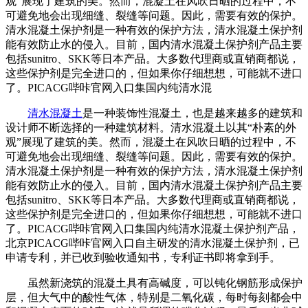
观”展现了建筑的美。然而，混凝土在风吹日晒的过程中，不
可避免地会出现细缝、裂缝等问题。因此，需要有效的保护。
清水混凝土保护剂是一种有效的保护方法，清水混凝土保护剂
能有效防止水的侵入。目前，国内清水混凝土保护剂产品主要
包括sunitro、SKK等日本产品。大多数代理商或直销商都说，
这些保护剂是完全进口的，但如果你仔细想想，可能就不进口
了。PICACG哔咔官网入口集国内纯清水混
清水混凝土
是一种装饰性混凝土，也是越来越多的建筑和
设计师不断选择的一种建筑材料。清水混凝土以其“朴素的外
观”展现了建筑的美。然而，混凝土在风吹日晒的过程中，不
可避免地会出现细缝、裂缝等问题。因此，需要有效的保护。
清水混凝土保护剂是一种有效的保护方法，清水混凝土保护剂
能有效防止水的侵入。目前，国内清水混凝土保护剂产品主要
包括sunitro、SKK等日本产品。大多数代理商或直销商都说，
这些保护剂是完全进口的，但如果你仔细想想，可能就不进口
了。PICACG哔咔官网入口集国内纯清水混凝土保护剂产品，
北京PICACG哔咔官网入口自主研发的清水混凝土保护剂，已
申请专利，并已收到验收通知书，专利证书即将拿到手。
虽然新浇筑的混凝土具有高碱度，可以钝化钢筋形成保护
层，但大气中的酸性气体，特别是二氧化碳，每时每刻都会中