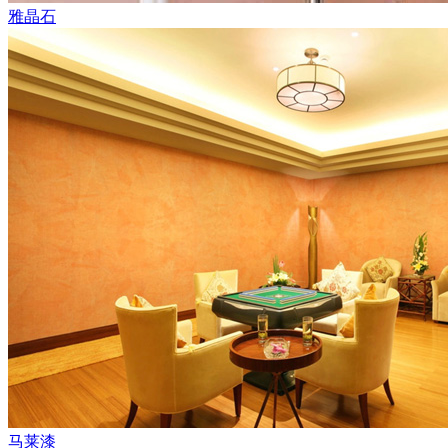
雅晶石
马莱漆