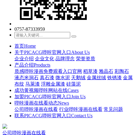
0757-87333959
首页
Home
关于PICACG哔咔官网入口
About Us
企业介绍
企业文化
品牌理念
荣誉资质
产品介绍
Products
质感哔咔漫画免费观看入口官网
稻草漆
雅晶石
彩陶石
液态米洞石
真石漆
微水泥
天鹅绒
金属丝绒
铁锈漆
金属
布纹
马萊漆
浮雕金属漆
硅藻泥
成功黄视频哔咔网站在线
Cases
加盟PICACG哔咔官网入口
Join Us
哔咔漫画在线看动态
News
公司哔咔漫画在线看
行业哔咔漫画在线看
常见问题
联系PICACG哔咔官网入口
Contact Us
公司哔咔漫画在线看