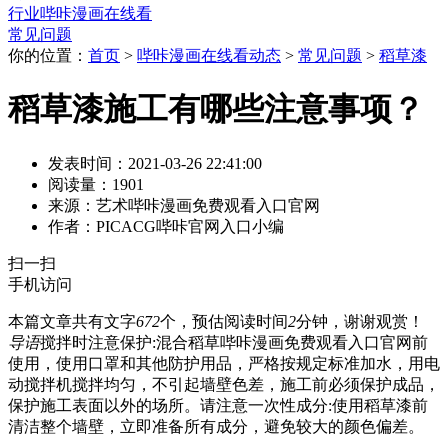
行业哔咔漫画在线看
常见问题
你的位置：
首页
>
哔咔漫画在线看动态
>
常见问题
>
稻草漆
稻草漆施工有哪些注意事项？
发表时间：2021-03-26 22:41:00
阅读量：1901
来源：艺术哔咔漫画免费观看入口官网
作者：PICACG哔咔官网入口小编
扫一扫
手机访问
本篇文章共有文字
672
个，预估阅读时间
2
分钟，谢谢观赏！
导语
搅拌时注意保护:混合稻草哔咔漫画免费观看入口官网前
使用，使用口罩和其他防护用品，严格按规定标准加水，用电
动搅拌机搅拌均匀，不引起墙壁色差，施工前必须保护成品，
保护施工表面以外的场所。请注意一次性成分:使用稻草漆前
清洁整个墙壁，立即准备所有成分，避免较大的颜色偏差。